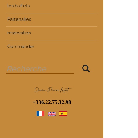
les buffets
Partenaires
reservation
Commander
Jean-Pierre Loget
+336.22.75.32.98